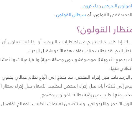
لقولون التقرحي
و
داء كرون
.
لحميدة في القولون، أو
سرطان القولون.
نظار القولون؟
بك إذا كان لديك تاريخ من اضطرابات النزيف، أو إذا كنت تتناول أي أ
 تخثر الدم. قد يطلب منك إيقاف هذه الأدوية قبل الإجراء.
بك بجميع الأدوية (الموصوفة وبدون وصفة طبية) والفيتامينات والأعشاب 
عاني منها.
لإرشادات قبل إجراء الفحص، قد تحتاج إلى اتّباع نظام غذائي يحتوي
 إلى ثلاثة أيام قبل إجراء الفحص لتنظيف الأمعاء قبل إجراء منظار 
ء قد يمنع الطبيب من رؤية بطانة القولون بوضوح.
لون الأحمر والأرجواني. وستتضمن تعليمات الطبيب المعالج تفاصيل 