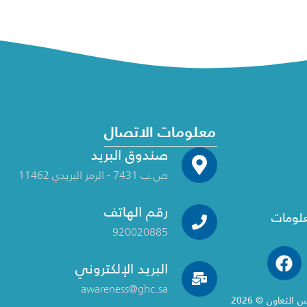
معلومات الاتصال
صندوق البريد
ص.ب 7431 - الرمز البريدي 11462
رقم الهاتف
علومات
920020885
البريد الإلكتروني
awareness@ghc.sa
تعاون © 2026