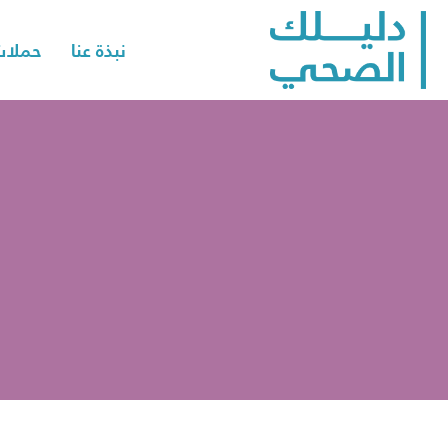
نبذة عنا
حملات