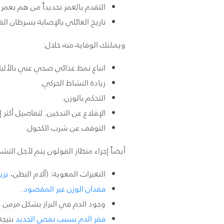
التقدم بالعمر تحديداً من هم بعمر ال 50 فأكثر، أكثر عرضة بالإص
تاريخ العائلي بالإصابة
بسرطان الق
ويمكنك الوقاية منه خلال:
اتباع نمط غذائي صحي غني بالأليا
زيادة النشاط الحركي.
التحكم بالوزن.
الإقلاع عن التدخين. لتفاصيل أكثر 
التوقف عن شرب الكحول.
أيضاً إجراء منظار القولون يتم لأجل ال
التغيرات المعوية: (آلام البطن،
نزي
فقدان الوزن غير المقصود.
وجود الدم في البراز بشكل مزمن.
فقر الدم بسبب نقص الحديد
نتيجة