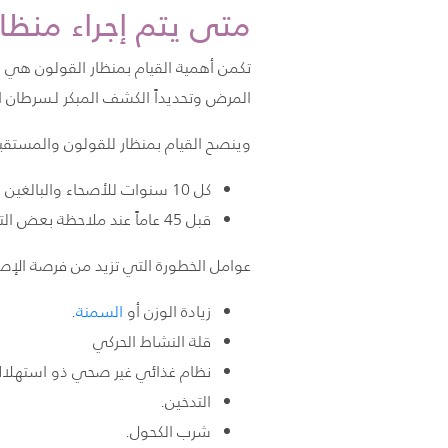
متى يتم إجراء منظار
تكمن أهمية القيام بمنظار القولون هي
المرض وتحديداً الكشف المبكر لـسرطان 
وينصح القيام بمنظار للقولون والمستقي
كل 10 سنوات للأصحاء والبالغين عمر 45 عاماً فأكثر.
قبل 45 عاماً عند ملاحظة بعض التغيرات في الجهاز الهضمي.
عوامل الخطورة التي تزيد من فرصة الإص
زيادة الوزن أو
السمنة
.
قلة النشاط الحركي
نظام غذائي غير صحي ذو استهلاك ع
التدخين.
شرب الكحول.