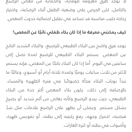
لا توجد طرق معروفة للوقاية، والحماية من مغص الرضيع
بالكامل، لكن الحرص على وضعية الطفل أثناء الرضاعة، واختيار
زجاجة حليب مناسبة قد تساعد في تقليل احتمالية حدوث المغص.
كيف يمكنني معرفة ما إذا كان بكاء طفلي ناتجًا عن المغص؟
يوجد فرق واضح بين البكاء الطبيعي للرضيع، والبكاء الشديد الناتج
عن المغص. يستمر البكاء الطبيعي للرضيع لمدة تصل إلى
ساعتين في اليوم. أما إذا كان البكاء ناتجًا عن المغص، فإنه يستمر
لأكثر من ثلاث ساعات يوميًا ولمدة ثلاثة أيام أو أسبوع، وغالبًا ما
تبدأ نوبات البكاء فجأة خصوصًا في فترة الظهيرة والمساء.
بالإضافة إلى ذلك، يكون بكاء المغص أكثر حدة من البكاء
الطبيعي، حيث يبدو الرضيع وكأنه يعاني من ألم شديد أو يصرخ
بشكل مستمر. ويمكن أن يظهر على الرضيع علامات مثل شدّ
قبضته، احمرار وجهه، رفع ركبتيه إلى بطنه، أو تقويس ظهره،
وأصوات في بطنه أو كثرة الغازات.