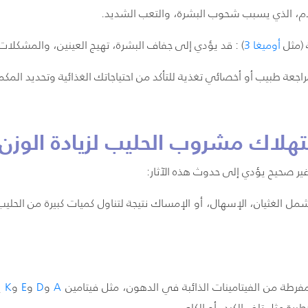
لدم، الذي يسبب شحوب البشرة، والتعب الشديد.
 (مثل
أوميغا
3
) : قد يؤدي إلى جفاف البشرة، تهيج العينين، والمشكلات
راجعة طبيب أو أخصائي تغذية للتأكد من احتياجاتك الغذائية وتحديد المكم
تهلاك مشروب الحليب لزيادة الوزن 
غير صحيح يؤدي إلى حدوث هذه الآثار:
 الغثيان، الإسهال، أو الإمساك نتيجة لتناول كميات كبيرة من الحليب
فرطة من الفيتامينات الذائبة في الدهون، مثل فيتامين
A
و
D
و
E
و
K
ي
ة مثل تلف الكبد، أو الكلى.