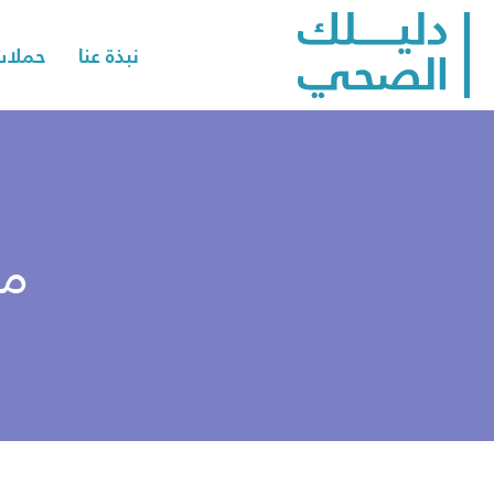
نبذة عنا
حملات
مش