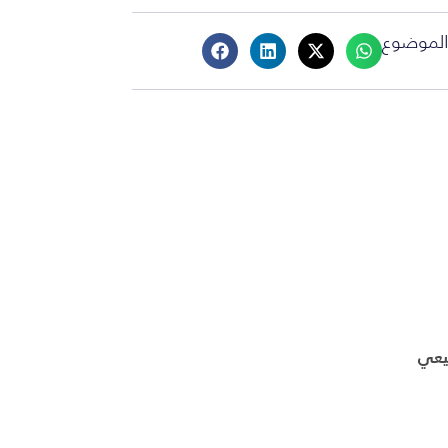
لموضوع
بيعي