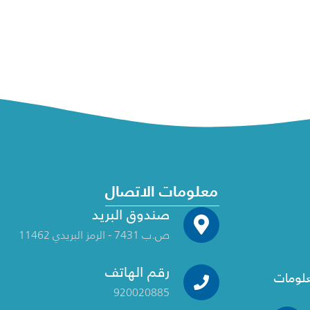
معلومات الاتصال
صندوق البريد
ص.ب 7431 - الرمز البريدي 11462
رقم الهاتف
علومات
920020885