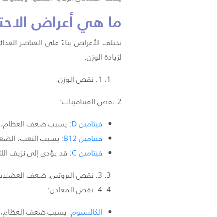
ما هي أعراض الاحتي
تختلف الأعراض بناءً على العناصر الغذ
لزيادة الوزن:
1. نقص الوزن.
2.نقص الفيتامينات:
فيتامين
D
: يسبب ضعف العظام، و
فيتامين
12
B
: يسبب التعب، الضعف
فيتامين
C
: قد يؤدي إلى نزيف اللث
3. نقص البروتين: ضعف العضلات، التعب، وصعوبة في شفاء الجروح.
4. نقص المعادن:
الكالسيوم
: يسبب ضعف العظام، و