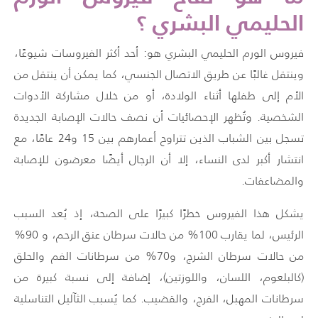
الحليمي البشري ؟
فيروس الورم الحليمي البشري هو: أحد أكثر الفيروسات شيوعًا،
وينتقل غالبًا عن طريق الاتصال الجنسي، كما يمكن أن ينتقل من
الأم إلى طفلها أثناء الولادة، أو من خلال مشاركة الأدوات
الشخصية. وتُظهر الإحصائيات أن نصف حالات الإصابة الجديدة
تسجل بين الشباب الذين تتراوح أعمارهم بين 15 و24 عامًا، مع
انتشار أكبر لدى النساء، إلا أن الرجال أيضًا معرضون للإصابة
والمضاعفات.
يشكل هذا الفيروس خطرًا كبيرًا على الصحة، إذ يُعد السبب
الرئيس، لما يقارب 100% من حالات سرطان عنق الرحم، و 90%
من حالات سرطان الشرج، و70% من سرطانات الفم والحلق
(كالبلعوم، اللسان، واللوزتين)، إضافة إلى نسبة كبيرة من
سرطانات المهبل، الفرج، والقضيب. كما يُسبب الثآليل التناسلية