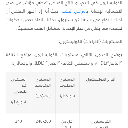
الكوليسترول في الدم، و نتائج الفحص تعطي مؤشر عن مدى
الاحتمالية الإصابة ب
أمراض القلب
، حيث أنه إذا أظهر الفحص أن
لديك
ارتفاع في نسبة الكوليسترول
، يمكنك اتخاذ بعض الخطوات
لخفضه مما يقلل من خطر الإصابة بمشاكل القلب مستقبلاً.
المستويات (القراءات) للكوليسترول:
يوضح الجدول التالي مستويات الكوليسترول مرتفع الكثافة
“النافع”(HDL)، و منخفض الكثافة “الضار” (LDL), والإجمالي:
أنواع الكوليسترول
المستوى
المستوى
المستوى
المطلوب
المتوسط
غير
طبيعي
(مجم/دل)
(مجم/دل)
(مجم/دل)
الكوليسترول
أقل من
240-200
240
الإجمالي
200