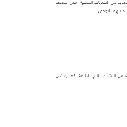
العديد من التحديات الصحية، مثل: ضعف
روتينهم اليومي.
اط البدني لمدة 150 دقيقة أسبوعيًا على الأقل بمستوى معتدل الشدة، أو 75 دقيقة من النشاط عالي الكثافة. كما يُفضل