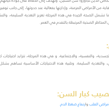
شخاص الذين تجاوزوا سن الستين، وتهدف إلى الحفاظ على جودة حياتهم من
ية من الأمراض المزمنة، وإدارتها بفعالية عند حدوثها، إلى جانب توفير
ما تشمل الصحة الجيدة في هذه المرحلة تعزيز التغذية السليمة، والن
 المخاطر الصحية المرتبطة بالتقدم في العمر.
جسدية، والنفسية، والاجتماعية. و في هذه المرحلة، تتزايد احتياجات كبا
 والتغذية السليمة. وتلبية هذه الاحتياجات الأساسية تساهم بشكل
تصيب كبار السن:
مراض
القلب
وا
رتفاع
ضغط
الدم
.