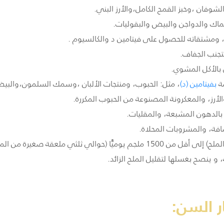
لشوفان ،وخبز القمح الكامل،والأرز البني.
سماك والدواجن والبيض والبقوليات.
ب، ومشتقاته للحصول على فيتامين د والكالسيوم .
بالأكل المشوي.
ة
بفيتامين
(
د
)
، مثل: الحبوب، ومنتجات الألبان ،وسمك السلمون،والبيض،
لأرز، والمعكرونة المصنوعة من الحبوب المكررة.
بالدهون المشبعة، والمقليات.
فة، والمشروبات المحلاة.
 (حوالي ثلثي ملعقة صغيرة من الملح).
 و ينصح بغسلها لتقليل الملح الزائد.
ر السن: