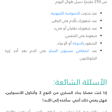
من 250 ملجم/ دسل طوال اليوم.
عند حدوث
الحموضة الكيتونية.
عند شعورك بآلام في البطن.
عند شعورك بغثيان أو
قيء
.
صعوبة في التنفس.
الشعور
ب
الدوخة
أو الإعياء.
عند
انخفاض مستوى السكر
في الدم بعد أخذ إبرة
الجلوكاجون.
الأسئلة الشائعة:
إذا كنت مصابا بداء السكري من النوع 2 وأتناول الأنسولين،
فهل يعني ذلك أنني سأخذه إلى الأبد؟
ليس بالضرورة. إذا تمكنت من إنقاص الوزن، أو تغيير نظامك