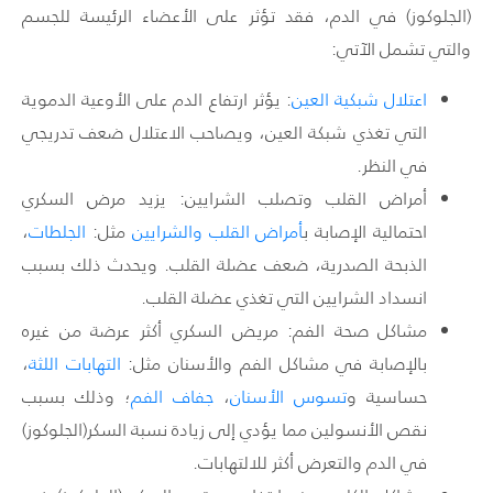
(الجلوكوز) في الدم، فقد تؤثر على الأعضاء الرئيسة للجسم
والتي تشمل الآتي:
اعتلال شبكية العين
:
يؤثر ارتفاع الدم على الأوعية الدموية
التي تغذي شبكة العين، ويصاحب الاعتلال ضعف تدريجي
في النظر.
أمراض القلب وتصلب الشرايين
: يزيد مرض السكري
احتمالية الإصابة ب
أمراض القلب والشرايين
مثل:
الجلطات
،
الذبحة الصدرية، ضعف عضلة القلب. ويحدث ذلك بسبب
انسداد الشرايين التي تغذي عضلة القلب.
مشاكل صحة الفم: مريض السكري أكثر عرضة من غيره
بالإصابة في مشاكل الفم والأسنان مثل:
التهابات اللثة
،
حساسية
و
تسوس الأسنان
،
جفاف الفم
؛
وذلك بسبب
نقص الأنسولين مما يؤدي إلى زيادة نسبة السكر(الجلوكوز)
في الدم والتعرض أكثر للالتهابات.