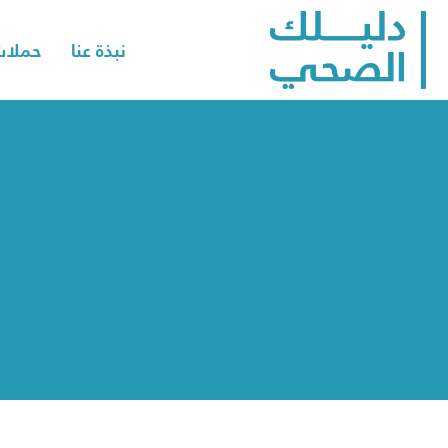
نبذة عنا
حملات