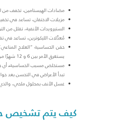
مضادات الهيستامين، تخفف من الحكة، وال
مزيلات الاحتقان، تساعد في تخفيف
الستيرويدات الأنفية، تقلل من ال
مُعدِّلات الليكوترين، تساعد في تقليل أعراض الح
حقن الحساسية “العلاج المناعي”،
يستغرق الأمر بين 6 و 12 شهرًا من الحقن المنتظمة قبل أن تبدأ الأعراض بالتحسن، ويستمر العلاج بين 3 إلى 5 سنوات؛ لتحقيق الفائدة القصوى.
،
مستخلص مسبب الحساسية
أي ج
تبدأ الأعراض في التحسن بعد حوا
غسل الأنف بمحلول ملحي، والذي ي
كيف يتم تشخيص حس