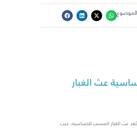
لموضوع
سية عث الغبار
يُعد عث الغبار المسبب للحساسية، حيث