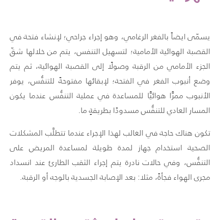
يسمّى ايضاً بالفغر الرغامي، وهو إجراء جراحي؛ لإنشاء فتحة في
القصبة الهوائية الأمامية؛ لتسهيل التنفس، يتم من خلالها شقّ
الجزء الأمامي من الرقبة وصولًا إلى القصبة الهوائية، ثم يتم
وضع أنبوب الفغر في الفتحة؛ لإبقائها مفتوحةً للتنفُّس، يوفر
الأنبوب ممرًّا هوائيًّا للمساعدة في عملية التنفُّس عندما يكون
المسار العادي للتنفُّس مسدودًا بطريقةٍ ما.
تكون هناك حاجة في الغالب لهذا الإجراء عندما تتطلَّب المشكلات
الصحية استخدام جهاز لمدة طويلة لمساعدة المريض على
التنفُّس، وفي حالات نادرة يتم إجراء الثقب الطارئ عند انسداد
مجرى الهواء فجأةً، مثلا: بعد الإصابة الجسدية بالوجه أو الرقبة.