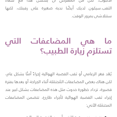
الأنبوب، لكن من المفترض أن يتحسن هذا مع شفاء
الثقب.سيكون لديك أيضًا ندبة صغيرة على رقبتك، لكنها
ستتلاشى بمرور الوقت.
ما هي المضاعفات التي
تستلزم زيارة الطبيب؟
يُعَد فغر الرغامي أو ثقب القصبة الهوائية إجراءً آمنًا بشكل عام،
لكن هناك بعض المضاعفات المُحتمَلة أثناء الجراحة أو بعدها بفترة
قصيرة، تزداد خطورة حدوث مثل هذه المضاعفات بشكل كبير عند
إجراء ثقب القصبة الهوائية كأجراء طارئ، تتضمن المضاعفات
المحتمَلة الآتي: