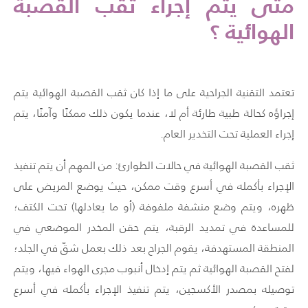
متى يتم إجراء ثقب القصبة
الهوائية ؟
تعتمد التقنية الجراحية على ما إذا كان ثقب القصبة الهوائية يتم
إجراؤه كحالة طبية طارئة أم لا، عندما يكون ذلك ممكنًا وآمنًا، يتم
إجراء العملية تحت التخدير العام.
ثقب القصبة الهوائية في حالات الطوارئ: من المهم أن يتم تنفيذ
الإجراء بأكمله في أسرع وقت ممكن، حيث يوضع المريض على
ظهره، ويتم وضع منشفة ملفوفة (أو ما يعادلها) تحت الكتف؛
للمساعدة في تمديد الرقبة، يتم حقن المخدر الموضعي في
المنطقة المستهدفة، يقوم الجراح بعد ذلك بعمل شقّ في الجلد؛
لفتح القصبة الهوائية ثم يتم إدخال أنبوب مجرى الهواء فيها، ويتم
توصيله بمصدر الأكسجين، يتم تنفيذ الإجراء بأكمله في أسرع