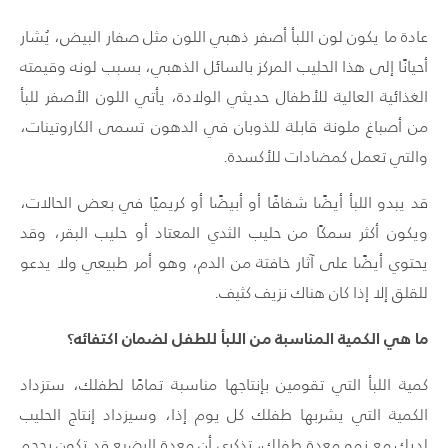
عادة ما يكون لون اللبأ أصفر ذهبي اللون مثل صفار البيض، يُشار
أحيانًا إلى هذا الحليب المركز بالسائل الذهبي، بسبب لونه وقيمته
الغذائية العالية للأطفال حديثي الولادة، يأتي اللون الأصفر للبأ
من أصباغ ملونة قابلة للذوبان في الدهون تسمى الكاروتينات،
والتي تعمل كمضادات للأكسدة.
قد يبدو اللبأ أيضًا شفافًا أو أبيضًا أو كريميًا في بعض الحالات،
ويكون أكثر سمكًا من حليب الثدي المعتاد أو حليب البقر، وقد
يحتوي أيضًا على آثار خافتة من الدم، وهو أمر طبيعي ولا يدعو
للقلق إلا إذا كان هناك نزيف كثيف.
ما هي الكمية المناسبة من اللبأ للطفل لضمان اكتفائه؟
كمية اللبأ التي تقومين بإنتاجها مناسبة تمامًا لطفلك، ستزداد
الكمية التي يشربها طفلك كل يوم إذا، وسيزداد إنتاج الحليب
لديك مع نمو معدة طفلك، تذكري أن معدة الرضيع قد تكون بحجم