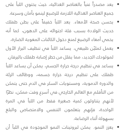
يعد مصدراً غنياً بالعناصر الغذائية، حيث يحتوي اللبأ على
جميع العناصر الغذائية اللازمة للرضيع لينمو بأمان وسرعة.
يحسن صحة الأمعاء. يعد اللبأ خفيفاً على بطن طفلك
حديث الولادة بسبب قلة احتوائه على الدهون، كما أنه
يحمي أمعاء الرضيع لمنع دخول الكائنات المعوية الضارة،
يعمل كمليّن طبيعي، يساعد اللبأ في تنظيف البراز الأول
لمولودك الجديد، مما يقلل من خطر إصابة طفلك باليرقان.
يساعد في تنظيم درجة حرارة الجسم، يمكن أن يساعد اللبأ
طفلك على تنظيم درجة حرارة جسمه، ووظائف الرئة
والدورة الدموية، ومستويات السكر في الدم حتى يتمكن
من التأقلم مع العالم الخارجي في أسرع وقت ممكن، نظرًا
لأنهم يتناولون كمية صغيرة فقط من اللبأ في المرة
الواحدة، فإنهم يتعلمون التنفس والامتصاص والبلع
بسهولة أثناء الرضاعة.
يعزز النمو. يمكن لبروتينات النمو الموجودة في اللبأ أن