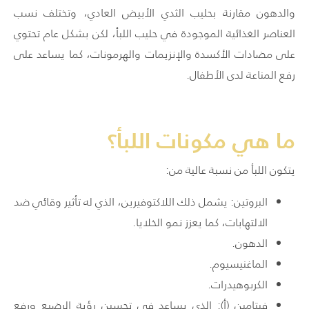
والدهون مقارنة بحليب الثدي الأبيض العادي، وتختلف نسب
العناصر الغذائية الموجودة في حليب اللبأ، لكن بشكل عام تحتوي
على مضادات الأكسدة والإنزيمات والهرمونات، كما يساعد على
رفع المناعة لدى الأطفال.
ما هي مكونات اللبأ؟
يتكون اللبأ من نسبة عالية من:
البروتين: يشمل ذلك اللاكتوفيرين، الذي له تأثير وقائي ضد
الالتهابات، كما يعزز نمو الخلايا.
الدهون.
الماغنيسيوم.
الكربوهيدرات.
فيتامين (أ): الذي يساعد في تحسين رؤية الرضيع ورفع