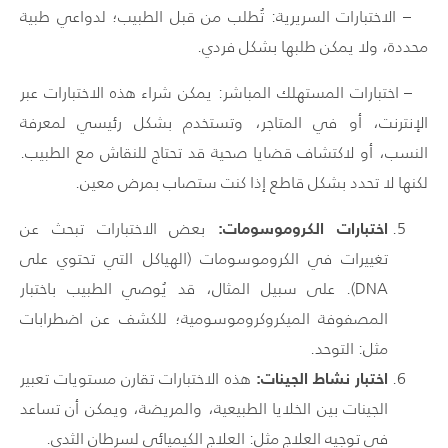
– الاختبارات السريرية: تُطلب من قبل الطبيب؛ لدواعي طبية
محددة، ولا يمكن طلبها بشكل فردي.
– اختبارات المستهلك المباشر: يمكن شراء هذه الاختبارات عبر
الإنترنت، أو في المتاجر، وتستخدم بشكل رئيسي لمعرفة
النسب، أو لاكتشاف قضايا صحية قد تحتاج للنقاش مع الطبيب.
لكنها لا تحدد بشكل قاطع إذا كنت ستصاب بمرض معين.
اختبارات الكروموسومات:
بعض الاختبارات تبحث عن
تغييرات في الكروموسومات (الهياكل التي تحتوي على
DNA
). على سبيل المثال، قد يُوصي الطبيب باختبار
المصفوفة الميكروكروموسومية؛ للكشف عن اضطرابات
مثل: التوحد.
اختبار نشاط الجينات:
هذه الاختبارات تقارن مستويات تعبير
الجينات بين الخلايا الطبيعية، والمريضة، ويمكن أن تساعد
في توجيه العلاج مثل: العلاج الكيميائي لسرطان الثدي.