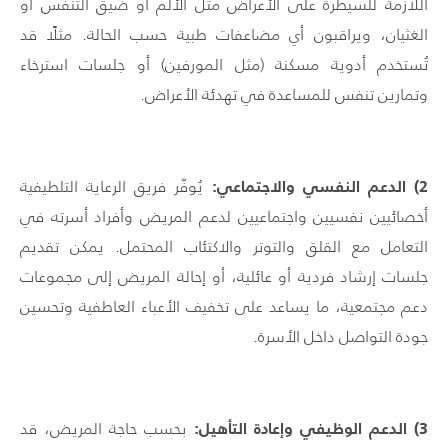
اللازمة للسيطرة على الأعراض مثل الألم أو ضيق التنفس أو
الغثيان، ويراقبون أي مضاعفات طبية حسب الحالة. مثلًا قد
تُستخدم أدوية مسكنة (مثل المورفين) أو جلسات استرخاء
وتمارين تنفس للمساعدة في تهدئة الأعراض.
2
) الدعم النفسي والاجتماعي:
يُوفّر فريق الرعاية التلطيفية
أخصائيين نفسيين واجتماعيين لدعم المريض وأفراد أسرته في
التعامل مع القلق والتوتر والاكتئاب المحتمل. يمكن تقديم
جلسات إرشاد فردية أو عائلية، أو إحالة المريض إلى مجموعات
دعم مجتمعية، ما يساعد على تخفيف الأعباء العاطفية وتحسين
جودة التواصل داخل الأسرة.
3
) الدعم الوظيفي وإعادة التأهيل:
بحسب حاجة المريض، قد