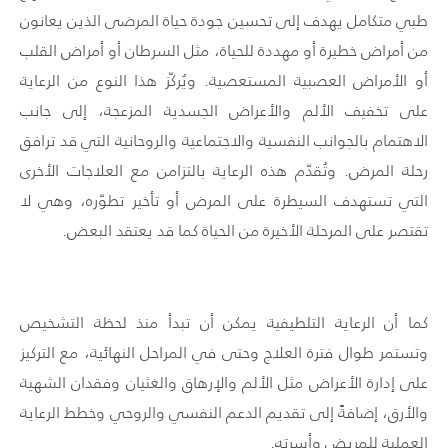
طبي متكامل يهدف إلى تحسين جودة حياة المرضى الذين يعانون
من أمراض خطيرة أو مهددة للحياة، مثل السرطان أو أمراض القلب
أو الأمراض العصبية المستعصية. ويُركّز هذا النوع من الرعاية
على تخفيف الألم والأعراض الجسدية المزعجة، إلى جانب
الاهتمام بالجوانب النفسية والاجتماعية والروحانية التي قد ترافق
رحلة المرض. وتُقدّم هذه الرعاية بالتزامن مع العلاجات الأخرى
التي تستهدف السيطرة على المرض أو تأخير تطوّره، وهي لا
تقتصر على المرحلة الأخيرة من الحياة كما قد يعتقد البعض.
كما أن الرعاية التلطيفية يمكن أن تبدأ منذ لحظة التشخيص
وتستمر طوال فترة العلاج وحتى في المراحل النهائية، مع التركيز
على إدارة الأعراض مثل الألم والإرهاق والغثيان وفقدان الشهية
والأرق، إضافةً إلى تقديم الدعم النفسي والروحي وخطط الرعاية
العملية للمريض وأسرته.