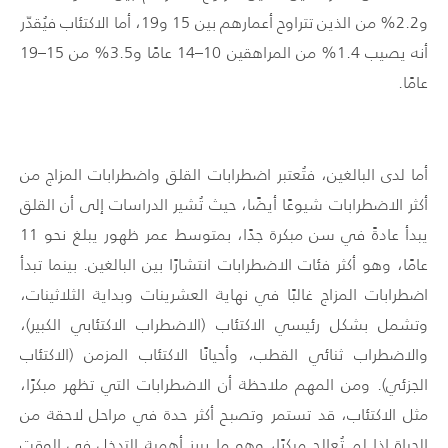
و2.2% من الذين تتراوح أعمارهم بين 15 و19، أما الاكتئاب فيُقدّر
أنه يصيب 1.4% من المراهقين 10–14 عامًا و3.5% من 15–19
عامًا.
أما لدى البالغين، فتُعتبر اضطرابات القلق واضطرابات المزاج من
أكثر الاضطرابات شيوعًا أيضًا، حيث تُشير الدراسات إلى أن القلق
يبدأ عادةً في سن مبكرة جدًا، بمتوسط عمر ظهور يبلغ نحو 11
عامًا، وهو أكثر فئات الاضطرابات انتشارًا بين البالغين. بينما تبدأ
اضطرابات المزاج غالبًا في نهاية العشرينات وبداية الثلاثينات،
وتشمل بشكل رئيسي الاكتئاب (الاضطراب الاكتئابي الكبير)،
والاضطراب ثنائي القطب، وأحيانًا الاكتئاب المزمن (الاكتئاب
الجزئي). ومن المهم ملاحظة أن الاضطرابات التي تظهر مبكرًا،
مثل الاكتئاب، قد تستمر وتصبح أكثر حدة في مراحل لاحقة من
الحياة إذا لم تُعالج مبكرًا، وهو ما يبرز أهمية التدخل في الوقت