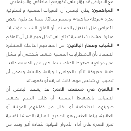
مع الأعراض قد يؤثر على تطورهم العاطفي والاجتماعي
المراهقون:
يظن البعض أن التغيرات النفسية والسلوكية
مجرد «مرحلة مراهقة» وستمر تلقائيًا. بينما قد تكون بعض
الأعراض مثل الانعزال المستمر أو القلق الشديد مؤشرات
مبكرة لمشكلات نفسية تحتاج إلى تدخل مبكر قبل أن تتفاقم
الشباب وصغار البالغين:
من المفاهيم الخاطئة المنتشرة
الاعتقاد بأن الاضطرابات النفسية ضعف شخصي أو فشل
في مواجهة ضغوط الحياة، بينما هي في الحقيقة حالات
طبية معروفة تتأثر بالعوامل الوراثية والبيئية ويمكن أن
تصيب أي شخص مهما كانت قدراته أو طموحاته
البالغون في منتصف العمر:
قد يعتقد البعض أن
الاعتراف بالضغوط النفسية أو طلب الدعم يضعف
صورتهم الاجتماعية أو يقلل من كفاءتهم المهنية أو
العائلية، بينما العكس هو الصحيح: العناية بالصحة النفسية
تعزز القدرة على أداء الأدوار الحياتية بكفاءة أكبر وتحد من