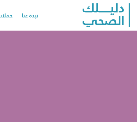
نبذة عنا
حملات