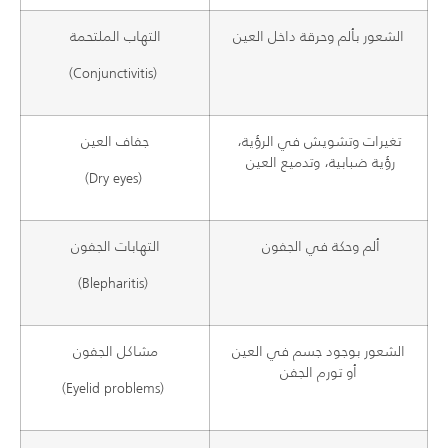
الشعور بألم وحرقة داخل العين
التهاب الملتحمة
(Conjunctivitis)
تغيرات وتشويش في الرؤية،
جفاف العين
رؤية ضبابية
، وتدميع العين
(Dry eyes)
ألم وحكة في الجفون
التهابات الجفون
(Blepharitis)
الشعور بوجود جسم في العين
مشاكل الجفون
أو تورم الجفن
(Eyelid problems)