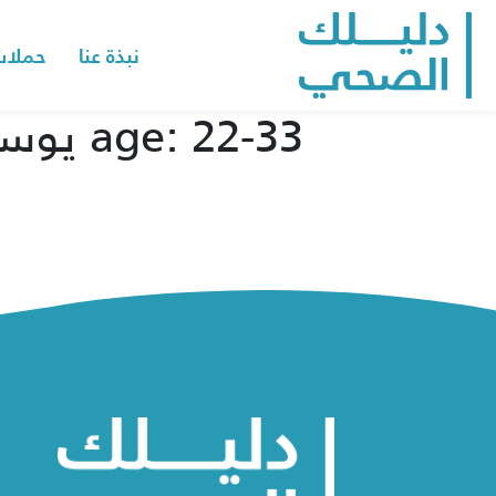
نبذة عنا
حملات
quiz results for Job burnout test, name: يوسف age: 22-33