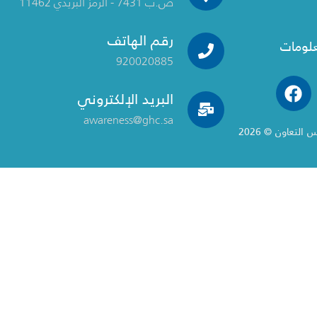
ص.ب 7431 - الرمز البريدي 11462
رقم الهاتف
علومات
920020885
البريد الإلكتروني
awareness@ghc.sa
تعاون © 2026